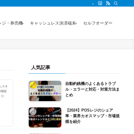
事からわかります。
レジ・券売機
キャッシュレス決済端末
セルフオーダー
人気記事
自動釣銭機のよくあるトラブ
たスキ
ル・エラーと対応・対策方法ま
療福祉
とめ
より、
【2024】POSレジのシェア
率・業界カオスマップ・市場規
模を紹介