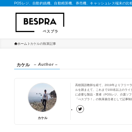
POSレジ、自動釣銭機、自動精算機、券売機、キャッシュレス端末の比
ホーム
カケルの執筆記事
– Author –
カケル
高校国語教師を経て、2019年よりフリ
ルを踏まえて、これまで100名以上のライ
に必要な製品・業者（POSレジ、介護ソフ
「べスプラ！」の執筆責任者として記事制
カケル