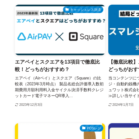
キャッシュレス決済
エアペイとスクエアを13項目で徹底比
【徹底比較】
較！どっちがおすすめ？
どっちがおす
エアペイ（Airペイ）とスクエア（Square）の比
当コンテンツにつ
較表（2023年3月時点） 製品名総合評価導入数初
ジ・自動釣銭機
期費用月額利用料入金サイクル決済手数料クレジ
ュワット株式会
ットカード電子マネーQR導入...
≫詳しい当サイト
2023年12月3日
2024年1月7日
POSレジ