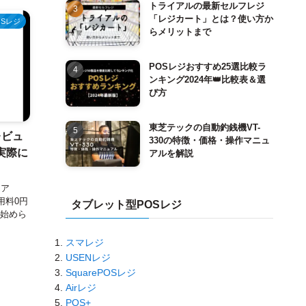
トライアルの最新セルフレジ
「レジカート」とは？使い方か
OSレジ
らメリットまで
POSレジおすすめ25選比較ラ
ンキング2024年👑比較表＆選
び方
東芝テックの自動釣銭機VT-
レビュ
330の特徴・価格・操作マニュ
実際に
アルを解説
エア
用料0円
タブレット型POSレジ
で始めら
スマレジ
USENレジ
SquarePOSレジ
Airレジ
POS+