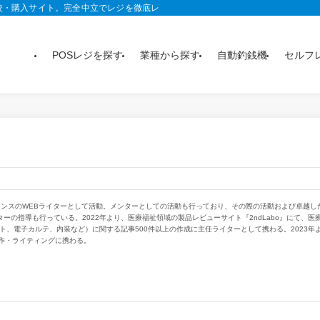
較・購入サイト。完全中立でレジを徹底レビュー。おすすめ製品がランキングや記
POSレジを探す
業種から探す
自動釣銭機
セルフ
ーランスのWEBライターとして活動。メンターとしての活動も行っており、その際の活動および卓越し
ターの指導も行っている。2022年より、医療福祉領域の製品レビューサイト『2ndLabo』にて、医
ト、電子カルテ、内装など）に関する記事500件以上の作成に主任ライターとして携わる。2023年
作・ライティングに携わる。