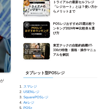
トライアルの最新セルフレジ
「レジカート」とは？使い方か
らメリットまで
POSレジおすすめ25選比較ラ
ンキング2024年👑比較表＆選
び方
東芝テックの自動釣銭機VT-
330の特徴・価格・操作マニュ
アルを解説
タブレット型POSレジ
が
スマレジ
USENレジ
SquarePOSレジ
Airレジ
POS+