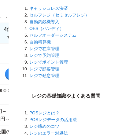
キャッシュレス決済
セルフレジ（セミセルフレジ）
す
自動釣銭機導入
OES（ハンディ）
4位
東芝テック
セルフオーダーシステム
▼
詳しく見る
自動精算機
レジで在庫管理
4.8
レジで予約管理
レジでポイント管理
レジで顧客管理
問い合わせ
レジで勤怠管理
000,000円～1,500,000
レジの基礎知識やよくある質問
円
円～（別途保守費用10
POSレジとは？
円～20万円程度/年）
POSレジデータの活用法
レジ締めのコツ
全国の営業所から駆け
レジのエラー対処法