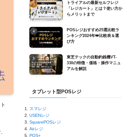
トライアルの最新セルフレジ
「レジカート」とは？使い方か
らメリットまで
POSレジおすすめ25選比較ラ
ンキング2024年👑比較表＆選
び方
東芝テックの自動釣銭機VT-
330の特徴・価格・操作マニュ
アルを解説
タブレット型POSレジ
ット
スマレジ
USENレジ
SquarePOSレジ
Airレジ
で、
POS+