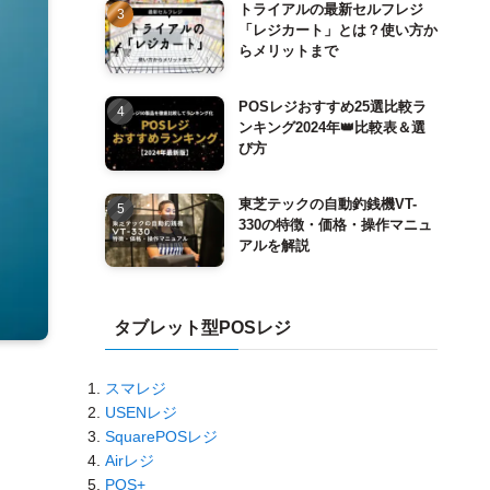
トライアルの最新セルフレジ
「レジカート」とは？使い方か
らメリットまで
POSレジおすすめ25選比較ラ
ンキング2024年👑比較表＆選
び方
東芝テックの自動釣銭機VT-
330の特徴・価格・操作マニュ
アルを解説
タブレット型POSレジ
スマレジ
USENレジ
SquarePOSレジ
Airレジ
POS+