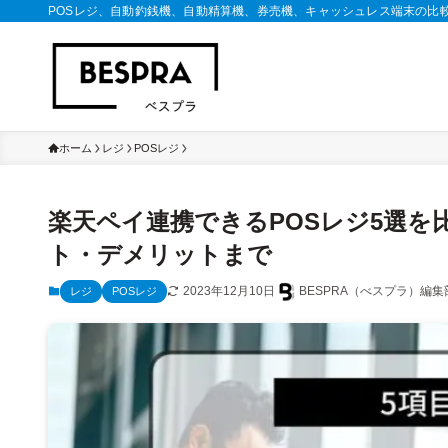
POSレジ、自動釣銭機、自動精算機、券売機、キャッシュレス端末の比
ホーム
レジ
POSレジ
楽天ペイ連携できるPOSレジ5選
ト・デメリットまで
2023年12月10日
BESPRA（べスプラ）編集
レジ
POSレジ