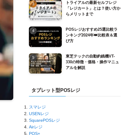
トライアルの最新セルフレジ
「レジカート」とは？使い方か
らメリットまで
POSレジおすすめ25選比較ラ
ンキング2024年👑比較表＆選
び方
東芝テックの自動釣銭機VT-
330の特徴・価格・操作マニュ
アルを解説
タブレット型POSレジ
スマレジ
USENレジ
SquarePOSレジ
Airレジ
POS+