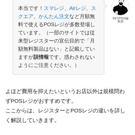
本当です！
スマレジ
、
Airレジ
、
ス
クエア
、
かんたん注文
など月額無
BESPRA編
集部
料で使えるPOSレジが多数登場し
ています。（一部のサイトでは従
来型レジスターの宣伝目的で「月
額無料製品はない」と記載してい
ますが
誤情報
です。惑わされない
ようにご注意ください。）
よほど費用を抑えたいというお店以外は規模問わ
ずPOSレジがおすすめです。
ここからは、レジスターとPOSレジの違いを詳し
く解説していきます。