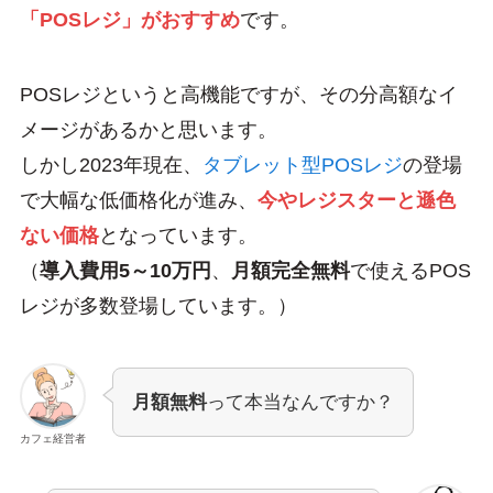
「POSレジ」がおすすめ
です。
POSレジというと高機能ですが、その分高額なイ
メージがあるかと思います。
しかし2023年現在、
タブレット型POSレジ
の登場
で大幅な低価格化が進み、
今やレジスターと遜色
ない価格
となっています。
（
導入費用5～10万円
、
月額完全無料
で使えるPOS
レジが多数登場しています。）
月額無料
って本当なんですか？
カフェ経営者