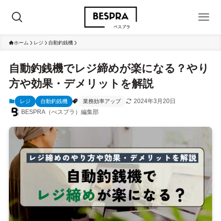
ホーム
レジ
自動釣銭機
自動釣銭機でレジ締めが楽になる？やり
方や効果・デメリットを解説
2024年3月20日
レジ
自動釣銭機
業務効率アップ
BESPRA（べスプラ）編集部